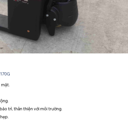
-170G
 mặt.
động.
ảo trì, thân thiện với môi trường.
 hẹp.