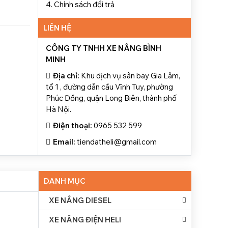
4. Chính sách đổi trả
LIÊN HỆ
CÔNG TY TNHH XE NÂNG BÌNH
MINH
Địa chỉ:
Khu dịch vụ sân bay Gia Lâm,
tổ 1 , đường dẫn cầu Vĩnh Tuy, phường
Phúc Đồng, quận Long Biên, thành phố
Hà Nội.
Điện thoại:
0965 532 599
Email:
tiendatheli@gmail.com
DANH MỤC
XE NÂNG DIESEL
XE NÂNG HÀNG HELI 10 – 40 TẤN
XE NÂNG ĐIỆN HELI