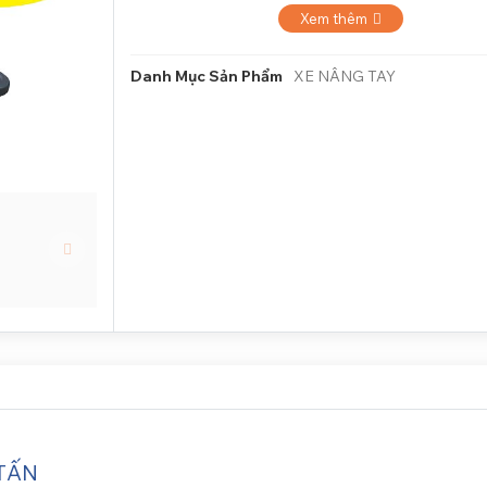
lí. Xe hoạt động bền bỉ , thân thiện với môi trường.
Xem thêm
Danh Mục Sản Phẩm
XE NÂNG TAY
 TẤN