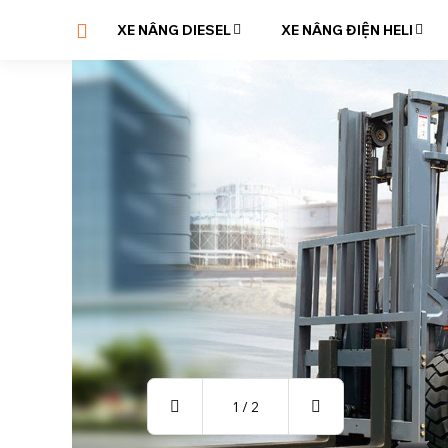
XE NÂNG DIESEL
XE NÂNG ĐIỆN HELI
1
/
2