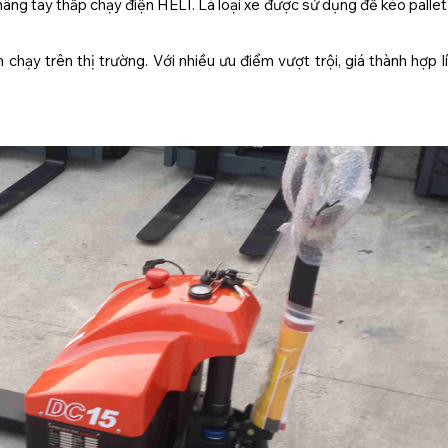
nâng tay thấp chạy điện HELI. Là loại xe được sử dụng để kéo palle
hạy trên thị trường. Với nhiều ưu điểm vượt trội, giá thành hợp lí