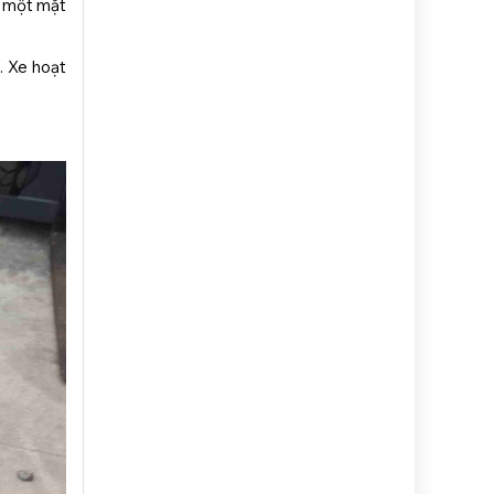
t một mặt
. Xe hoạt