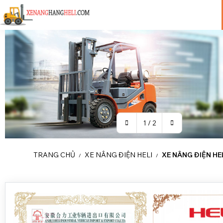
1
/
2
TRANG CHỦ
XE NÂNG ĐIỆN HELI
XE NÂNG ĐIỆN HE
/
/