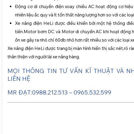
Động cơ di chuyển điện xoay chiều AC hoạt động cơ hiệu 
nhiên liệu ắc quy và ít tổn thất năng lượng hơn so với các loạ
Xe nâng điện HeLi được điều khiển bởi một hệ thống điều
tiến.Motor bơm DC và Motor di chuyển AC khi hoạt động h
ồn xe gây ra nhỏ chỉ 60db nhỏ hơn rất nhiều so với các loại x
Xe nâng điện HeLi được trang bị màn hình hiển thị sắc nét,rõ rà
thân thiện với người lái xe nâng hàng.
MỌI THÔNG TIN TƯ VẤN KĨ THUẬT VÀ N
LIÊN HỆ
MR ĐẠT:0988.212.513 – 0965.532.599