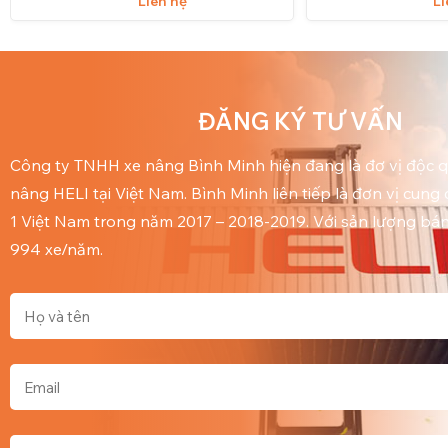
Liên hệ
Li
ĐĂNG KÝ TƯ VẤN
Công ty TNHH xe nâng Bình Minh hiện đang là đơ vị độc 
nâng HELI tại Việt Nam. Bình Minh liên tiếp là đơn vị cung
1 Việt Nam trong năm 2017 – 2018-2019. Với sản lượng bán
994 xe/năm.