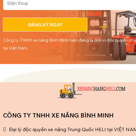
ĐĂNG KÝ NGAY
Công ty TNHH xe nâng Bình Minh hiện đang là đơn vị độc quyền phâ
tại Việt Nam
CÔNG TY TNHH XE NÂNG BÌNH MINH
Đại lý độc quyền xe nâng Trung Quốc HELI tại VIỆT NA