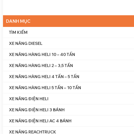
DANH MỤC
TÌM KIẾM
XE NÂNG DIESEL
XE NÂNG HÀNG HELI 10 – 40 TẤN
XE NÂNG HÀNG HELI 10 – 40 TẤN
XE NÂNG HÀNG HELI 2 – 3,5 TẤN
XE NÂNG HÀNG HELI 2 – 3,5 TẤN
XE NÂNG HÀNG HELI 4 TẤN – 5 TẤN
XE NÂNG HÀNG HELI 4 TẤN – 5 TẤN
XE NÂNG HÀNG HELI 5 TẤN – 10 TẤN
XE NÂNG HÀNG HELI 5 TẤN – 10 TẤN
XE NÂNG ĐIỆN HELI
XE NÂNG ĐIỆN HELI 3 BÁNH
XE NÂNG ĐIỆN HELI 3 BÁNH
XE NÂNG ĐIỆN HELI AC 4 BÁNH
XE NÂNG ĐIỆN HELI AC 4 BÁNH
XE NÂNG REACHTRUCK